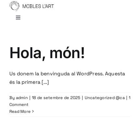
Skip
to
Toggle
content
Navigation
Inici
Hola, món!
Qui soc
Us donem la benvinguda al WordPress. Aquesta
Serveis
és la primera [...]
Projectes
By
admin
|
18 de setembre de 2025
|
Uncategorized @ca
|
1
Comment
Read More
Contacte